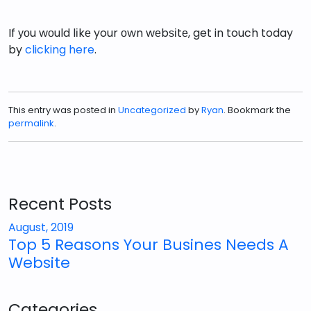
If уоu wоuld lіkе your оwn wеbѕіtе, get in touch today
by
clicking here
.
This entry was posted in
Uncategorized
by
Ryan
. Bookmark the
permalink
.
Recent Posts
August, 2019
Top 5 Reasons Your Busines Needs A
Website
Categories